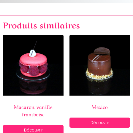
Produits similaires
Macaron vanille
Mexico
framboise
Découvrir
Découvrir