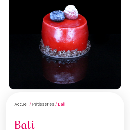
Accueil
/
Pâtisseries
/ Bali
Bali