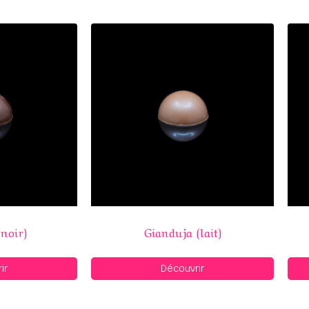
noir)
Gianduja (lait)
ir
Découvrir