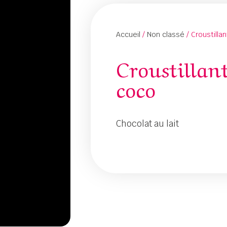
Accueil
/
Non classé
/ Croustilla
Croustillan
coco
Chocolat au lait