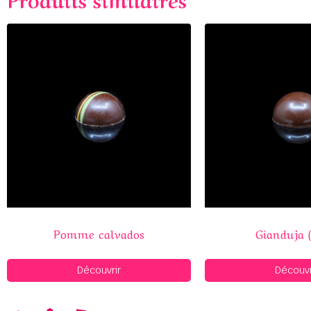
Pomme calvados
Gianduja (
Découvrir
Découvr