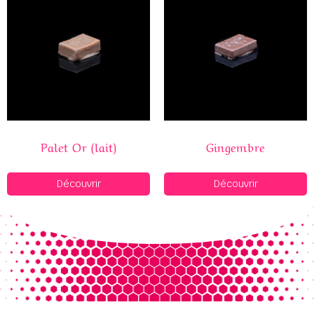
Palet Or (lait)
Gingembre
Découvrir
Découvrir