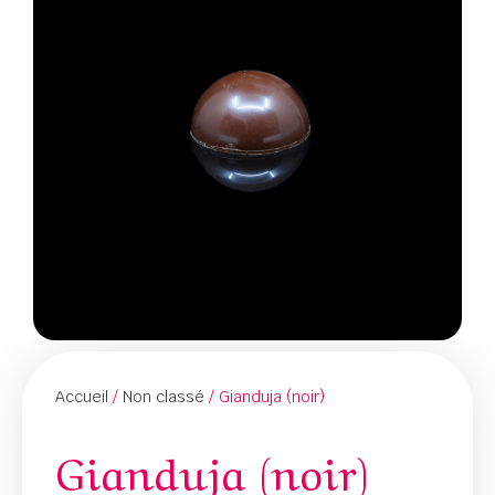
Accueil
/
Non classé
/ Gianduja (noir)
Gianduja (noir)