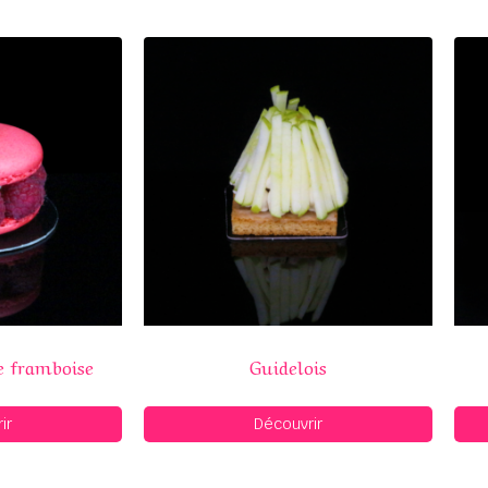
e framboise
Guidelois
ir
Découvrir