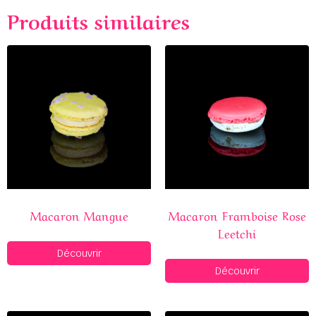
Produits similaires
Macaron Mangue
Macaron Framboise Rose
Leetchi
Découvrir
Découvrir