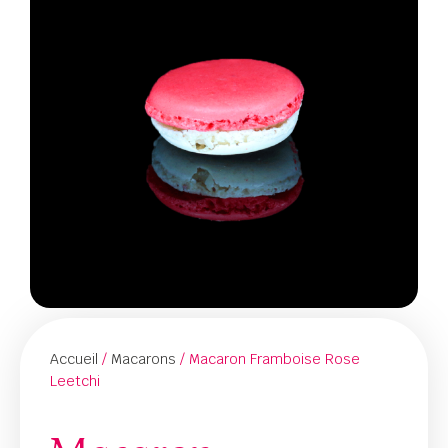
Accueil
/
Macarons
/ Macaron Framboise Rose
Leetchi
Macaron