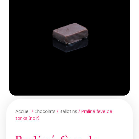
Accueil
/
Chocolats
/
Ballotins
/ Praliné fève de
tonka (noir)
Praliné fève de