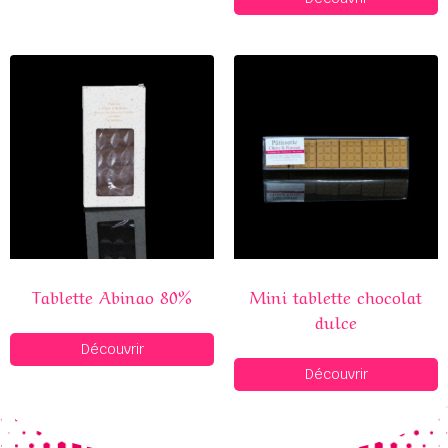
Tablette Abinao 80%
Mini tablette chocolat
dulce
Découvrir
Découvrir