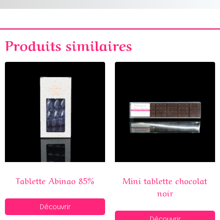
Produits similaires
Tablette Abinao 85%
Mini tablette chocolat
noir
Découvrir
Découvrir