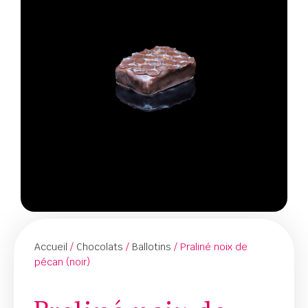
Accueil
/
Chocolats
/
Ballotins
/ Praliné noix de
pécan (noir)
Praliné noix de