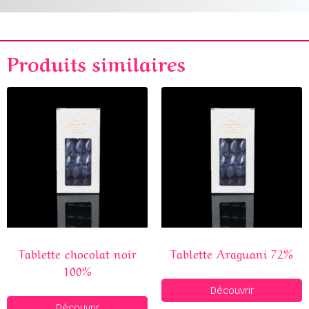
Produits similaires
Tablette chocolat noir
Tablette Araguani 72%
100%
Découvrir
Découvrir