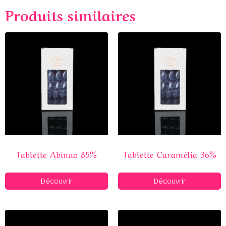
Produits similaires
Tablette Abinao 85%
Tablette Caramélia 36%
Découvrir
Découvrir