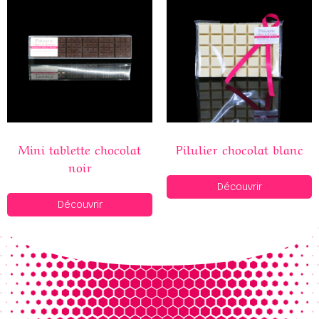
Mini tablette chocolat
Pilulier chocolat blanc
noir
Découvrir
Découvrir