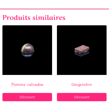
Produits similaires
Pomme calvados
Gingembre
Découvrir
Découvrir