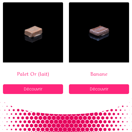
Palet Or (lait)
Banane
Découvrir
Découvrir