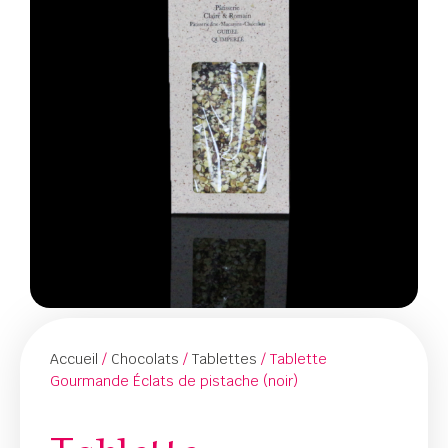
Accueil
/
Chocolats
/
Tablettes
/ Tablette
Gourmande Éclats de pistache (noir)
Tablette