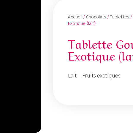
Accueil
/
Chocolats
/
Tablettes
/
Exotique (lait)
Tablette G
Exotique (la
Lait – Fruits exotiques