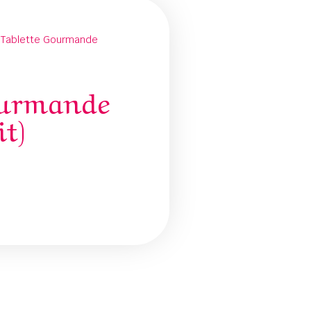
 Tablette Gourmande
ourmande
it)