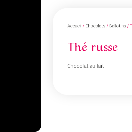
Accueil
/
Chocolats
/
Ballotins
/ 
Thé russe
Chocolat au lait