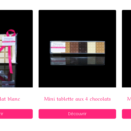
lat blanc
Mini tablette aux 4 chocolats
M
ir
Découvrir