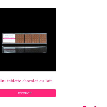
ini tablette chocolat au lait
Découvrir