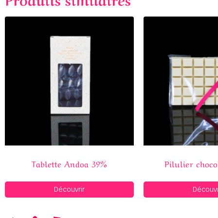
Tablette Andoa 39%
Pilulier choco
Découvrir
Découvr