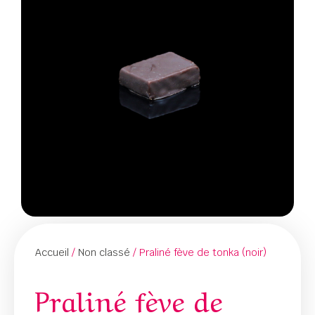
Accueil
/
Non classé
/ Praliné fève de tonka (noir)
Praliné fève de