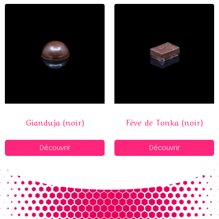
Gianduja (noir)
Fève de Tonka (noir)
Découvrir
Découvrir