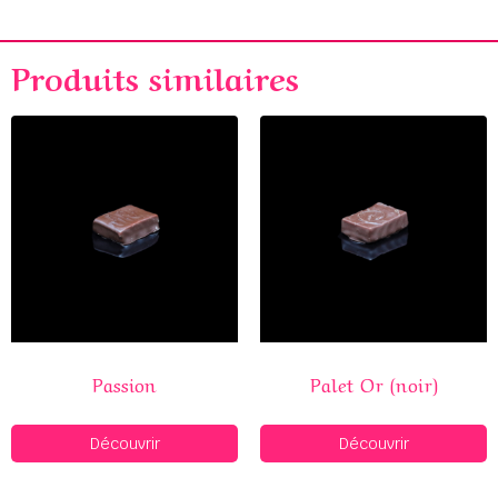
Produits similaires
Passion
Palet Or (noir)
Découvrir
Découvrir